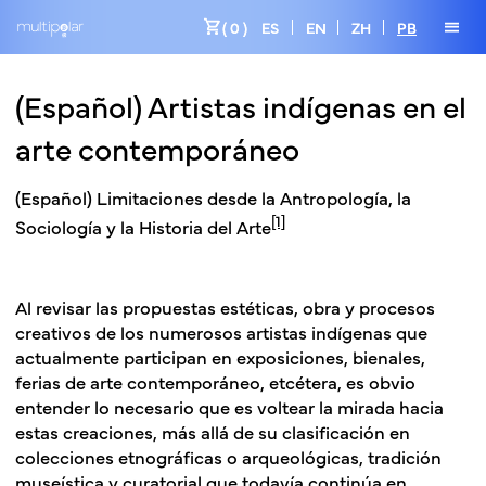
shopping_cart
menu
( 0 )
ES
EN
ZH
PB
(Español) Artistas indígenas en el
arte contemporáneo
(Español)
Limitaciones desde la Antropología, la
[1]
Sociología y la Historia del Arte
Al revisar las propuestas estéticas, obra y procesos
creativos de los numerosos artistas indígenas que
actualmente participan en exposiciones, bienales,
ferias de arte contemporáneo, etcétera, es obvio
entender lo necesario que es voltear la mirada hacia
estas creaciones, más allá de su clasificación en
colecciones etnográficas o arqueológicas, tradición
museística y curatorial que todavía continúa en