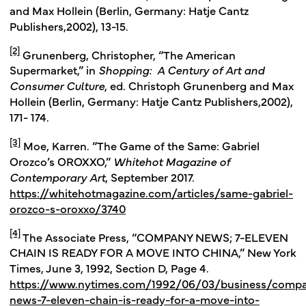
and Max Hollein (Berlin, Germany: Hatje Cantz
Publishers,2002), 13-15.
[2]
Grunenberg, Christopher, “The American
Supermarket,” in
Shopping: A Century of Art and
Consumer Culture
, ed. Christoph Grunenberg and Max
Hollein (Berlin, Germany: Hatje Cantz Publishers,2002),
171- 174.
[3]
Moe, Karren. “The Game of the Same: Gabriel
Orozco’s OROXXO,”
Whitehot Magazine of
Contemporary Art
, September 2017.
https://whitehotmagazine.com/articles/same-gabriel-
orozco-s-oroxxo/3740
[4]
The Associate Press, “COMPANY NEWS; 7-ELEVEN
CHAIN IS READY FOR A MOVE INTO CHINA,” New York
Times, June 3, 1992, Section D, Page 4.
https://www.nytimes.com/1992/06/03/business/comp
news-7-eleven-chain-is-ready-for-a-move-into-