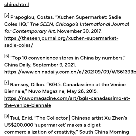
china.html
[5]
Prapoglou, Costas. “Xuzhen Supermarket: Sadie
Coles HQ,”
The SEEN, Chicago’s International Journal
for Contemporary Art,
November 30, 2017.
https://theseenjournal.org/xuzhen-supermarket-
sadie-coles/
[6]
“Top 10 convenience stores in China by numbers,”
China Daily, September 9, 2021.
https://www.chinadaily.com.cn/a/202109/09/WS61393b
[7]
Ramsey, Dillon. “BGL’s Canadassimo at the Venice
Biennale,” Nuvo Magazine, May 26, 2015.
https://nuvomagazine.com/art/bgls-canadassimo-at-
the-venice-biennale
[8]
Tsui, Enid. “The Collector | Chinese artist Xu Zhen’s
US$200,000 ‘supermarket’ makes a dig at
commercialization of creativity,” South China Morning