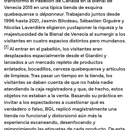
transformó el Pabellón de Canadá en la Bienal de
Venecia 2015 en una típica tienda de esquina
quebequense o
dépanneur
. Trabajando juntos desde
1996 hasta 2021, Jasmin Bilodeau, Sébastien Giguère y
Nicolas Laverdière eligieron yuxtaponer la riqueza y la
majestuosidad de la Bienal de Venecia al sumergir a los
visitantes en cuatro espacios distintos pero mundanos.
[7]
Al entrar en el pabellón, los visitantes eran
desplazados espacialmente desde el Giardini y
lanzados a un mercado repleto de productos
enlatados, bocadillos, cerveza quebequense y artículos
de limpieza. Tras pasar un tiempo en la tienda, los
visitantes se daban cuenta de que no había nadie
atendiendo la caja registradora y que, de hecho, estos
objetos no estaban a la venta. Basando su práctica en
invitar a los espectadores a cuestionar qué es
verdadero o falso, BGL replicó magistralmente una
tienda no funcional y distorsionó aún más la
experiencia escaneando, desenfocando y
reimprimiendo las etiquetas de cada producto. De esta