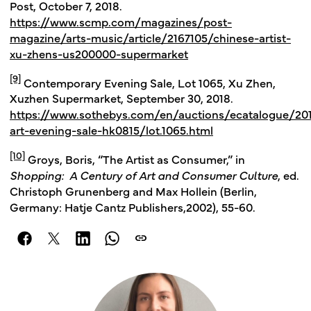
Post, October 7, 2018.
https://www.scmp.com/magazines/post-
magazine/arts-music/article/2167105/chinese-artist-
xu-zhens-us200000-supermarket
[9]
Contemporary Evening Sale, Lot 1065, Xu Zhen,
Xuzhen Supermarket, September 30, 2018.
https://www.sothebys.com/en/auctions/ecatalogue/20
art-evening-sale-hk0815/lot.1065.html
[10]
Groys, Boris, “The Artist as Consumer,” in
Shopping: A Century of Art and Consumer Culture
, ed.
Christoph Grunenberg and Max Hollein (Berlin,
Germany: Hatje Cantz Publishers,2002), 55-60.
link