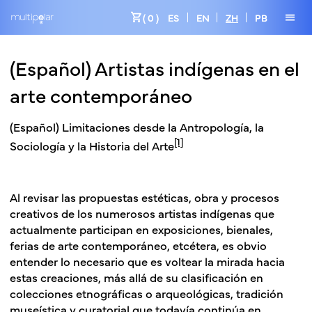
shopping_cart
menu
( 0 )
ES
EN
ZH
PB
(Español) Artistas indígenas en el
arte contemporáneo
(Español)
Limitaciones desde la Antropología, la
[1]
Sociología y la Historia del Arte
Al revisar las propuestas estéticas, obra y procesos
creativos de los numerosos artistas indígenas que
actualmente participan en exposiciones, bienales,
ferias de arte contemporáneo, etcétera, es obvio
entender lo necesario que es voltear la mirada hacia
estas creaciones, más allá de su clasificación en
colecciones etnográficas o arqueológicas, tradición
museística y curatorial que todavía continúa en