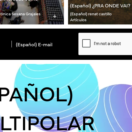
(Español) ¿PRA ONDE VAI?
rónica Sesana Grajales
(Español) renat castillo
add
Artículos
SPAÑOL)
LTIPOLAR