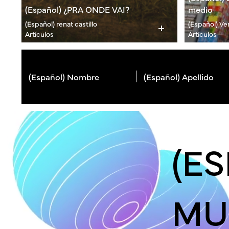
(Español) ¿PRA ONDE VAI?
medio
(Español) renat castillo
(Español) Ve
add
Artículos
Artículos
(E
MU