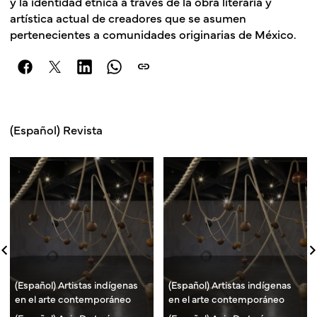
y la identidad étnica a través de la obra literaria y
artística actual de creadores que se asumen
pertenecientes a comunidades originarias de México.
link
(Español) Revista
(Español) Artistas indígenas
(Español) Artistas indígenas
en el arte contemporáneo
en el arte contemporáneo