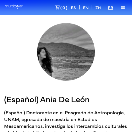
shopping_cart
menu
( 0 )
ES
EN
ZH
PB
(Español) Ania De León
(Español)
Doctorante en el Posgrado de Antropología,
UNAM, egresada de maestría en Estudios
Mesoamericanos, investiga los intercambios culturales