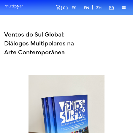
shopping_cart
menu
( 0 )
ES
EN
ZH
PB
Ventos do Sul Global:
Diálogos Multipolares na
Arte Contemporânea