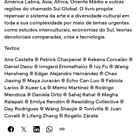
América Latina, Ásia, África, Oriente Médio e outras
regiões do chamado Sul Global. O livro propõe
repensar o sistema da arte e a diversidade cultural em
toda a sua complexidade por meio de temas urgentes
como estudos interculturais, economias do Sul, teorias
decoloniais comparadas, crise e tecnologia.
Textos:
Ana Castella 𖣠 Patrick Charpenel 𖣠 Kekena Corvalán 𖣠
Daniel Daou 𖣠 Irmgard Emmelhainz 𖣠 Ivy Fu 𖣠 Wang
Hansheng 𖣠 Edgar Alejandro Hernández 𖣠 Chao
Jiaxing 𖣠 Maya Juracán 𖣠 Echo Can Luo 𖣠 Fabiola
Larios 𖣠 Xueer La 𖣠 Memo Martínez 𖣠 Rodrigo
Mendoza 𖣠 Daniela Ortiz 𖣠 Sahej Rahal 𖣠 Megha
Ralapati 𖣠 Emilya Rendón 𖣠 Rewilding Collective 𖣠
Day Rodrigues 𖣠 Wang Shaojie 𖣠 Torrivilla 𖣠 Juan
Covelli 𖣠 Lifang Zhang 𖣠 Rogelio Zárate
link