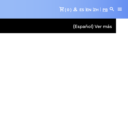
shopping_cart
person
search
menu
( 0 )
ES
EN
ZH
PB
(Español) Ver más