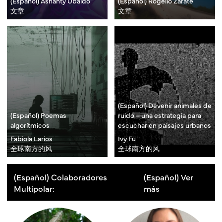
(Español) Ashanty Ubaldo
(Español) Rogelio Zárate
文章
文章
(Español) Devenir animales de
(Español) Poemas
ruido – una estrategia para
algorítmicos
escuchar en paisajes urbanos
Fabiola Larios
Ivy Fu
全球南方的风
全球南方的风
(Español) Colaboradores
(Español) Ver
Multipolar:
más