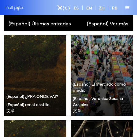
shopping_cart
menu
( 0 )
ES
EN
ZH
PB
(Español) Últimas entradas
(Español) Ver más
(Español) El mercado como
medio
(Español) ¿PRA ONDE VAI?
(Español) Verónica Sesana
(Español) renat castillo
Grajales
文章
文章