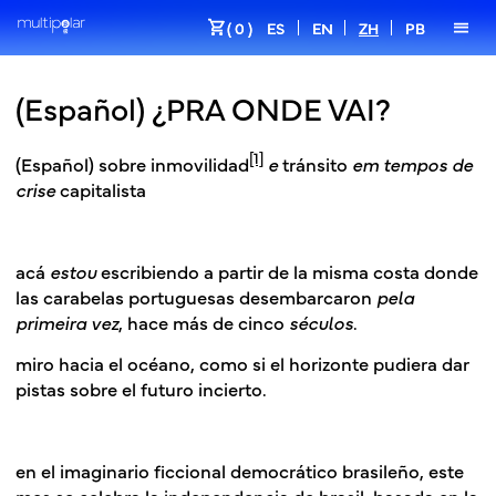
shopping_cart
menu
( 0 )
ES
EN
ZH
PB
(Español) ¿PRA ONDE VAI?
[1]
(Español) sobre inmovilidad
e
tránsito
em tempos de
crise
capitalista
acá
estou
escribiendo a partir de la misma costa donde
las carabelas portuguesas desembarcaron
pela
primeira
vez
, hace más de cinco
séculos
.
miro hacia el océano, como si el horizonte pudiera dar
pistas sobre el futuro incierto.
en el imaginario ficcional democrático brasileño, este
mes se celebra la independencia de brasil, basada en la