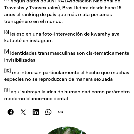
según datos de ANTRA (Asociación Nacional de
Travestis y Transexuales), Brasil lidera desde hace 15
años el ranking de país que más mata personas
transgénero en el mundo.
[8]
leí eso en una foto-intervención de kwarahy ava
katueté en instagram
[9]
identidades transmasculinas son cis-tematicamente
invisibilizadas
[10]
me interesan particularmente el hecho que muchas
especies no se reproduzcan de manera sexuada
[11]
aquí subrayo la idea de humanidad como parámetro
moderno blanco-occidental
link