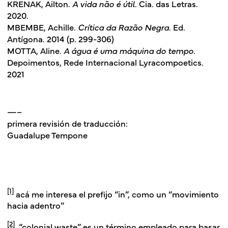
KRENAK, Ailton.
A vida não é útil.
Cia. das Letras.
2020.
MBEMBE, Achille.
Crítica da Razão Negra
. Ed.
Antígona. 2014 (p. 299-306)
MOTTA, Aline.
A água é uma máquina do tempo
.
Depoimentos, Rede Internacional Lyracompoetics.
2021
—–
primera revisión de traducción:
Guadalupe Tempone
[1]
acá me interesa el prefijo “in”, como un “movimiento
hacia adentro”
[2]
“colonial waste” es un término empleado para basar