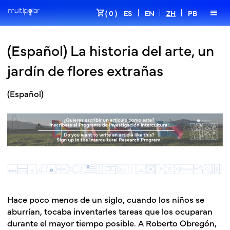
shopping_cart
menu
( 0 )
ES
EN
ZH
PB
(Español) La historia del arte, un
jardín de flores extrañas
(Español)
Hace poco menos de un siglo, cuando los niños se
aburrían, tocaba inventarles tareas que los ocuparan
durante el mayor tiempo posible. A Roberto Obregón,