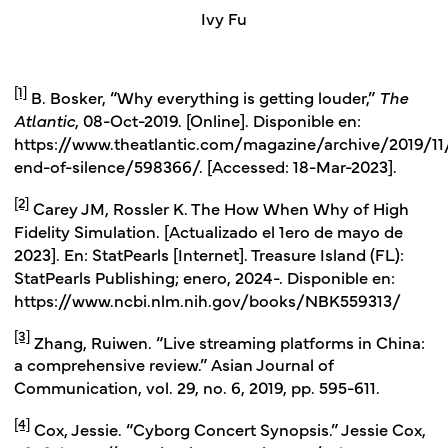
Ivy Fu
[1]
B. Bosker, “Why everything is getting louder,”
The
Atlantic
, 08-Oct-2019. [Online]. Disponible en:
https://www.theatlantic.com/magazine/archive/2019/11
end-of-silence/598366/. [Accessed: 18-Mar-2023].
[2]
Carey JM, Rossler K. The How When Why of High
Fidelity Simulation. [Actualizado el 1ero de mayo de
2023]. En: StatPearls [Internet]. Treasure Island (FL):
StatPearls Publishing; enero, 2024-. Disponible en:
https://www.ncbi.nlm.nih.gov/books/NBK559313/
[3]
Zhang, Ruiwen. “Live streaming platforms in China:
a comprehensive review.” Asian Journal of
Communication, vol. 29, no. 6, 2019, pp. 595-611.
[4]
Cox, Jessie. “Cyborg Concert Synopsis.” Jessie Cox,