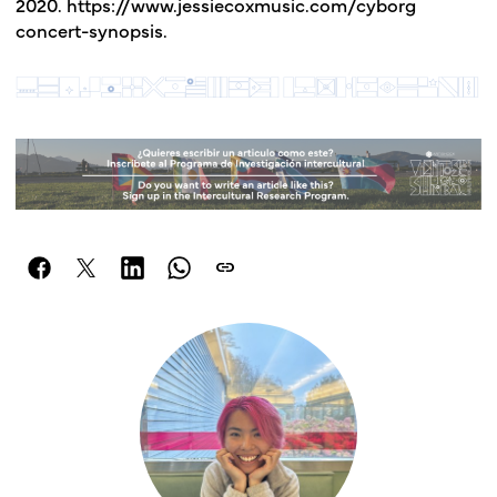
2020. https://www.jessiecoxmusic.com/cyborg
concert-synopsis.
link