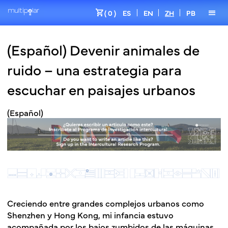
shopping_cart
menu
( 0 )
ES
EN
ZH
PB
(Español) Devenir animales de
ruido – una estrategia para
escuchar en paisajes urbanos
(Español)
Creciendo entre grandes complejos urbanos como
Shenzhen y Hong Kong, mi infancia estuvo
acompañada por los bajos zumbidos de las máquinas