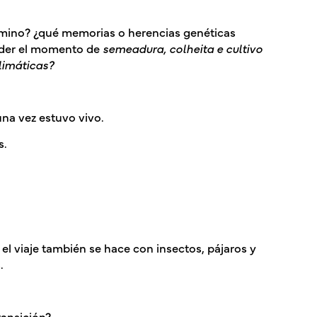
camino? ¿qué memorias o herencias genéticas
nder el momento de
semeadura, colheita e cultivo
limáticas?
una vez estuvo vivo.
s.
. el viaje también se hace con insectos, pájaros y
.
ransición?