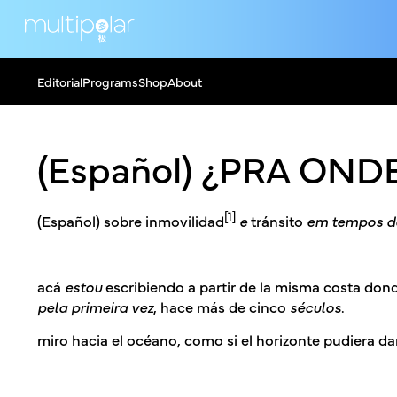
Editorial
Programs
Shop
About
(Español) ¿PRA ONDE
[1]
(Español) sobre inmovilidad
e
tránsito
em tempos de
acá
estou
escribiendo a partir de la misma costa do
pela primeira
vez
, hace más de cinco
séculos
.
miro hacia el océano, como si el horizonte pudiera dar 