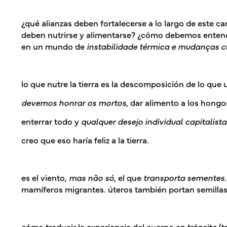
¿qué alianzas deben fortalecerse a lo largo de este 
deben nutrirse y alimentarse? ¿cómo debemos ente
en un mundo de
instabilidade térmica e mudanças c
lo que nutre la tierra es la descomposición de lo que 
devemos honrar os mortos
, dar alimento a los hongo
enterrar todo y
qualquer desejo individual capitalista
creo que eso haría feliz a la tierra.
es el viento,
mas
não só
, el que
transporta sementes
mamíferos migrantes. úteros también portan semillas
cómo traducir la experiencia del cuerpo en tránsito/t