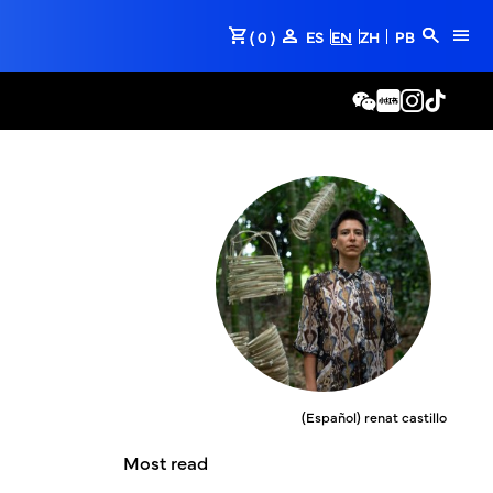
shopping_cart
person
search
menu
( 0 )
ES
EN
ZH
PB
(Español) renat castillo
Most read