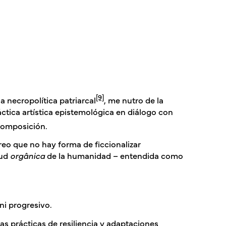
[9]
a necropolítica patriarcal
, me nutro de la
ctica artística epistemológica en diálogo con
scomposición
.
reo que no hay forma de ficcionalizar
tud
orgânica
de la humanidad – entendida como
 ni progresivo.
las prácticas de resiliencia y adaptaciones