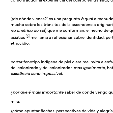
‘¿de dónde vienes?’ es una pregunta
à qual
a menudo 
mucho sobre los tránsitos de la ascendencia originar
na américa do sul
) que me conforman. el hecho de 
[6]
asiático
me llama a reflexionar sobre identidad, pe
etnocidio.
portar fenotipo indígena de piel clara me invita a enf
del colonizado y del colonizador,
mas igualmente
, ha
existência seria impossível.
¿
por que é mais importante
saber de dónde vengo qué
mira:
¿cómo apuntar flechas-perspectivas de vida y alegría