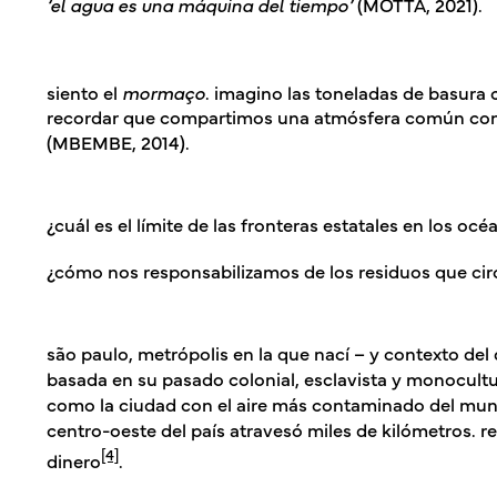
‘el agua es una máquina del tiempo’
(MOTTA, 2021).
siento el
mormaço
. imagino las toneladas de basura 
recordar que compartimos una atmósfera común con 
(MBEMBE, 2014).
¿cuál es el límite de las fronteras estatales en los oc
¿cómo nos responsabilizamos de los residuos que circ
são paulo, metrópolis en la que nací – y contexto del
basada en su pasado colonial, esclavista y monocultu
como la ciudad con el aire más contaminado del mund
centro-oeste del país atravesó miles de kilómetros. 
[4]
dinero
.