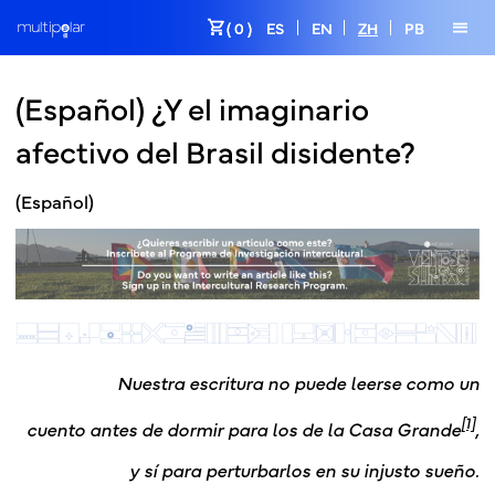
shopping_cart
menu
( 0 )
ES
EN
ZH
PB
(Español) ¿Y el imaginario
afectivo del Brasil disidente?
(Español)
Nuestra escritura
no puede leerse como un
[1]
cuento antes de dormir para los de la Casa Grande
,
y sí para perturbarlos en su injusto sueño.