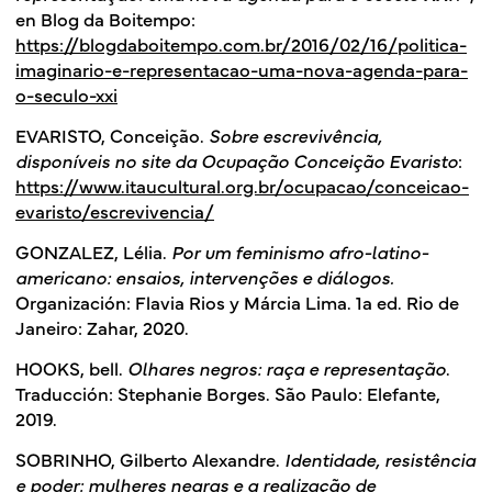
en Blog da Boitempo:
https://blogdaboitempo.com.br/2016/02/16/politica-
imaginario-e-representacao-uma-nova-agenda-para-
o-seculo-xxi
EVARISTO, Conceição.
Sobre escrevivência,
disponíveis no site da Ocupação Conceição Evaristo
:
https://www.itaucultural.org.br/ocupacao/conceicao-
evaristo/escrevivencia/
GONZALEZ, Lélia.
Por um feminismo afro-latino-
americano: ensaios, intervenções e diálogos.
Organización: Flavia Rios y Márcia Lima. 1a ed. Rio de
Janeiro: Zahar, 2020.
HOOKS, bell.
Olhares negros: raça e representação
.
Traducción: Stephanie Borges. São Paulo: Elefante,
2019.
SOBRINHO, Gilberto Alexandre.
Identidade, resistência
e poder: mulheres negras e a realização de