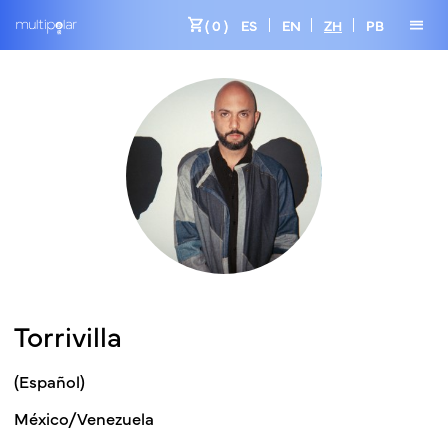
shopping_cart
menu
( 0 )
ES
EN
ZH
PB
Torrivilla
(Español)
México/Venezuela