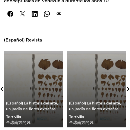
conceptuales en Venezuela durante los años 70.
link
(Español) Revista
(Español) La historia del arte,
(Español) La historia del arte,
un jardín de flores extrañas
un jardín de flores extrañas
Torrivilla
Torrivilla
全球南方的风
全球南方的风