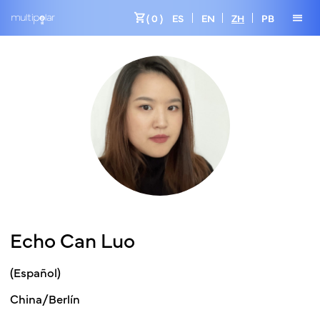
shopping_cart
menu
( 0 )
ES
EN
ZH
PB
Echo Can Luo
(Español)
China/Berlín