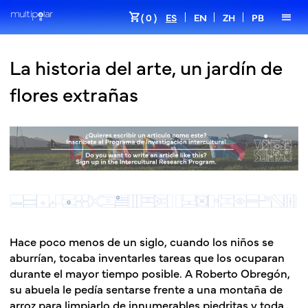
shopping_cart
menu
( 0 )
ES
EN
ZH
PB
La historia del arte, un jardín de
flores extrañas
Hace poco menos de un siglo, cuando los niños se
aburrían, tocaba inventarles tareas que los ocuparan
durante el mayor tiempo posible. A Roberto Obregón,
su abuela le pedía sentarse frente a una montaña de
arroz para limpiarlo de innumerables piedritas y toda