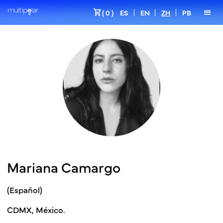
shopping_cart
menu
( 0 )
ES
EN
ZH
PB
Mariana Camargo
(Español)
CDMX, México.