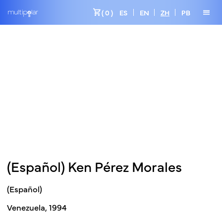
shopping_cart
menu
( 0 )
ES
EN
ZH
PB
(Español) Ken Pérez Morales
(Español)
Venezuela, 1994