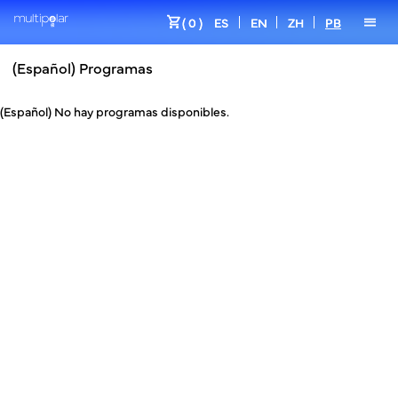
shopping_cart
menu
( 0 )
ES
EN
ZH
PB
(Español) Programas
(Español) No hay programas disponibles.